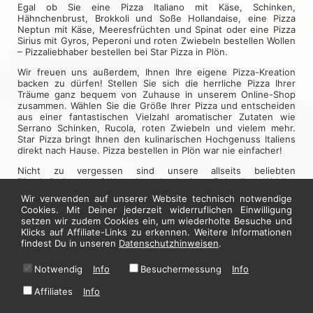
Egal ob Sie eine Pizza Italiano mit Käse, Schinken,
Hähnchenbrust, Brokkoli und Soße Hollandaise, eine Pizza
Neptun mit Käse, Meeresfrüchten und Spinat oder eine Pizza
Sirius mit Gyros, Peperoni und roten Zwiebeln bestellen Wollen
– Pizzaliebhaber bestellen bei Star Pizza in Plön.
Wir freuen uns außerdem, Ihnen Ihre eigene Pizza-Kreation
backen zu dürfen! Stellen Sie sich die herrliche Pizza Ihrer
Träume ganz bequem von Zuhause in unserem Online-Shop
zusammen. Wählen Sie die Größe Ihrer Pizza und entscheiden
aus einer fantastischen Vielzahl aromatischer Zutaten wie
Serrano Schinken, Rucola, roten Zwiebeln und vielem mehr.
Star Pizza bringt Ihnen den kulinarischen Hochgenuss Italiens
direkt nach Hause. Pizza bestellen in Plön war nie einfacher!
Nicht zu vergessen sind unsere allseits beliebten
Pizzabrötchen – auf Wunsch auch mit einem Belag Ihrer Wahl!
Wir verwenden auf unserer Website technisch notwendige
Klingt das nicht köstlich? Jetzt online Essen bestellen bei Star
Cookies. Mit Deiner jederzeit widerruflichen Einwilligung
Pizza!
setzen wir zudem Cookies ein, um wiederholte Besuche und
Klicks auf Affiliate-Links zu erkennen. Weitere Informationen
Wir wünschen Ihnen einen guten Appetit!
findest Du in unseren
Datenschutzhinweisen
.
Jetzt hier bestellen
Notwendig
Info
Besuchermessung
Info
Affiliates
Info
* Alle Preise in Euro inkl. gesetzl. MwSt. Abbildungen können ggf. abweichen.