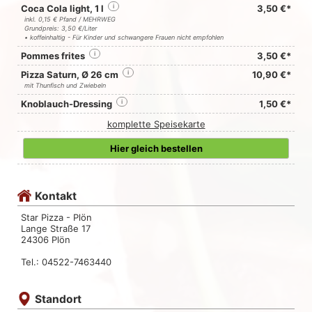
Coca Cola light, 1 l
i
3,50 €*
inkl. 0,15 € Pfand / MEHRWEG
Grundpreis: 3,50 €/Liter
• koffeinhaltig - Für Kinder und schwangere Frauen nicht empfohlen
Pommes frites
i
3,50 €*
Pizza Saturn, Ø 26 cm
i
10,90 €*
mit Thunfisch und Zwiebeln
Knoblauch-Dressing
i
1,50 €*
komplette Speisekarte
Hier gleich bestellen
Kontakt
Star Pizza - Plön
Lange Straße 17
24306 Plön
Tel.: 04522-7463440
Standort