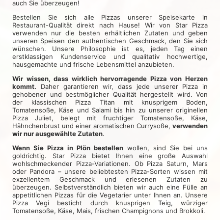
auch Sie überzeugen!
Bestellen Sie sich alle Pizzas unserer Speisekarte in
Restaurant-Qualität direkt nach Hause! Wir von Star Pizza
verwenden nur die besten erhältlichen Zutaten und geben
unseren Speisen den authentischen Geschmack, den Sie sich
wünschen. Unsere Philosophie ist es, jeden Tag einen
erstklassigen Kundenservice und qualitativ hochwertige,
hausgemachte und frische Lebensmittel anzubieten.
Wir wissen, dass wirklich hervorragende Pizza von Herzen
kommt.
Daher garantieren wir, dass jede unserer Pizza in
gehobener und bestmöglicher Qualität hergestellt wird. Von
der klassischen Pizza Titan mit knusprigem Boden,
Tomatensoße, Käse und Salami bis hin zu unserer originellen
Pizza Juliet, belegt mit fruchtiger Tomatensoße, Käse,
Hähnchenbrust und einer aromatischen Currysoße,
verwenden
wir nur ausgewählte Zutaten
.
Wenn Sie Pizza in Plön bestellen
wollen, sind Sie bei uns
goldrichtig. Star Pizza bietet Ihnen eine große Auswahl
wohlschmeckender Pizza-Variationen. Ob Pizza Saturn, Mars
oder Pandora – unsere beliebtesten Pizza-Sorten wissen mit
exzellentem Geschmack und erlesenen Zutaten zu
überzeugen. Selbstverständlich bieten wir auch eine Fülle an
appetitlichen Pizzas für die Vegetarier unter Ihnen an. Unsere
Pizza Vegi besticht durch knusprigen Teig, würziger
Tomatensoße, Käse, Mais, frischen Champignons und Brokkoli.