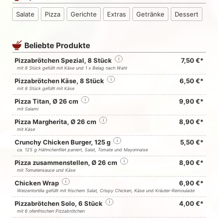
Salate
Pizza
Gerichte
Extras
Getränke
Dessert
Beliebte Produkte
Pizzabrötchen Spezial, 8 Stück
i
7,50 €*
mit 8 Stück gefüllt mit Käse und 1 x Belag nach Wahl
Pizzabrötchen Käse, 8 Stück
i
6,50 €*
mit 8 Stück gefüllt mit Käse
Pizza Titan, Ø 26 cm
i
9,90 €*
mit Salami
Pizza Margherita, Ø 26 cm
i
8,90 €*
mit Käse
Crunchy Chicken Burger, 125 g
i
5,50 €*
ca. 125 g Hähnchenfilet paniert, Salat, Tomate und Mayonnaise
Pizza zusammenstellen, Ø 26 cm
i
8,90 €*
mit Tomatensauce und Käse
Chicken Wrap
i
6,90 €*
Weizentortilla gefüllt mit frischem Salat, Crispy Chicken, Käse und Kräuter-Remoulade
Pizzabrötchen Solo, 6 Stück
i
4,00 €*
mit 6 ofenfrischen Pizzabrötchen